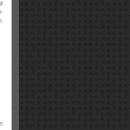
댑
.
드
먼