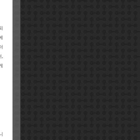
되
에
터
,
게
니