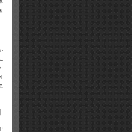
운
될
파
크
버
에
로
때
’