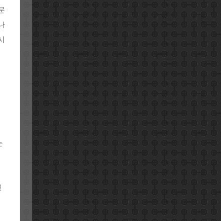
문
나
시
는
케
연