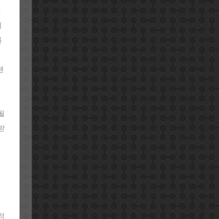
라
서
를
버
랜
될
받
도
정