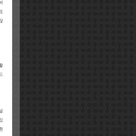
버
표
않
활
드
설
있
환