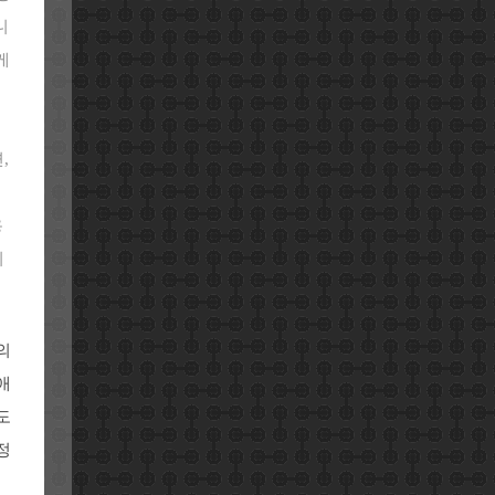
니
케
,
용
니
의
애
도
정