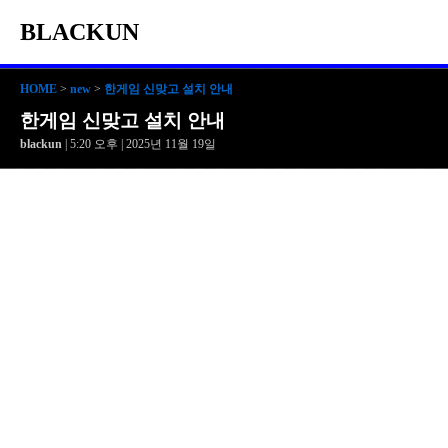
BLACKUN
HOME
>
new
>
한게임 신맞고 설치 안내
한게임 신맞고 설치 안내
blackun
| 5:20 오후 | 2025년 11월 19일