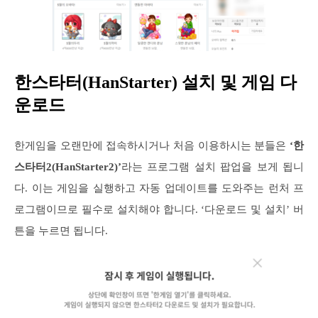
한스타터(HanStarter) 설치 및 게임 다
운로드
한게임을 오랜만에 접속하시거나 처음 이용하시는 분들은
‘한
스타터2(HanStarter2)’
라는 프로그램 설치 팝업을 보게 됩니
다. 이는 게임을 실행하고 자동 업데이트를 도와주는 런처 프
로그램이므로 필수로 설치해야 합니다. ‘다운로드 및 설치’ 버
튼을 누르면 됩니다.