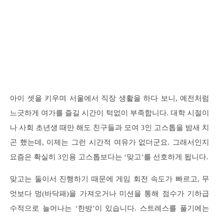
아이 셋을 키우며 서울에서 직장 생활을 하다 보니, 예전처럼
느긋하게 여가를 즐길 시간이 턱없이 부족합니다. 대학 시절이
나 사회 초년생 때만 해도 친구들과 모여 3인 고스톱을 밤새 치
곤 했는데, 이제는 그런 시간적 여유가 없더군요. 그래서인지
요즘은 확실히 3인용 고스톱보다는 ‘맞고’를 선호하게 됩니다.
맞고는 둘이서 진행하기 때문에 게임 회전 속도가 빠르고, 무
엇보다 멍(바닥패)을 가져오거나 미션을 통해 점수가 기하급
수적으로 늘어나는 ‘한방’이 있습니다. 스트레스를 풀기에는