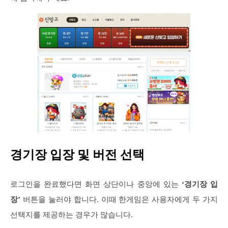
경기장 입장 및 버전 선택
로그인을 완료했다면 화면 상단이나 중앙에 있는
‘경기장 입
장’
버튼을 눌러야 합니다. 이때 한게임은 사용자에게 두 가지
선택지를 제공하는 경우가 많습니다.