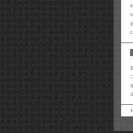
다
C
과
1