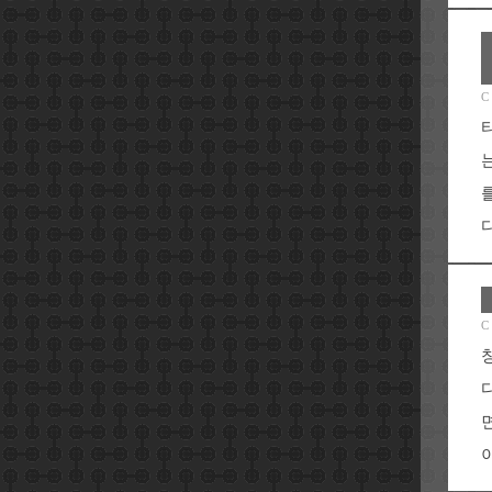
C
C
이