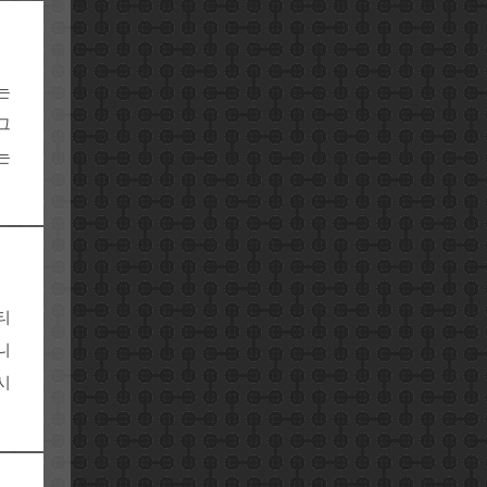
는
그
는
티
니
시