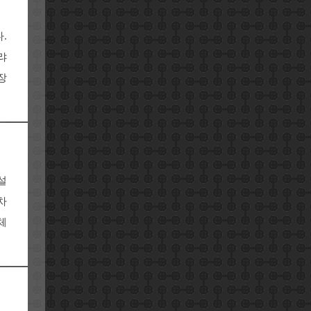
.
랴
장
설
차
체