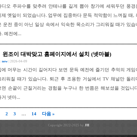
라디오 주파수를 맞추려 안테나를 길게 뽑아 창가에 세워두던 풍경
이제 옛일이 되었습니다. 업무에 집중하다 문득 적막함이 느껴질 때, 
은 운전 중이 아닌 일상 속에서 익숙한 목소리가 그리워질 때가 있습
. 예전에...
윈조이 대박맞고 홈페이지에서 설치 (넷마블)
 :
new
| 2026-04-09
집에 머무는 시간이 길어지다 보면 문득 예전에 즐기던 추억의 게임
그리워질 때가 있습니다. 퇴근 후 조용한 거실에서 TV 채널만 돌리
보면 손끝이 근질거리는 경험을 누구나 한 번쯤은 해보셨을 것입니다
거 넷마...
2
3
…
14
다음 »
Copyright 2022-2025 by
JH