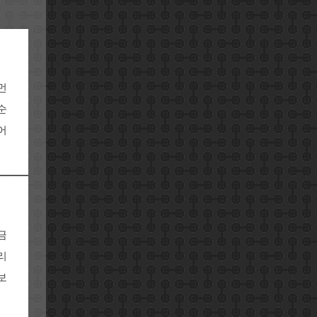
먼
순
어
금
리
보