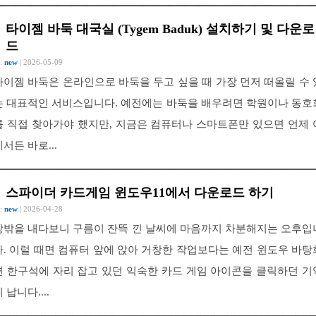
타이젬 바둑 대국실 (Tygem Baduk) 설치하기 및 다운로
드
 :
new
| 2026-05-09
타이젬 바둑은 온라인으로 바둑을 두고 싶을 때 가장 먼저 떠올릴 수 
는 대표적인 서비스입니다. 예전에는 바둑을 배우려면 학원이나 동호
를 직접 찾아가야 했지만, 지금은 컴퓨터나 스마트폰만 있으면 언제 
디서든 바로...
스파이더 카드게임 윈도우11에서 다운로드 하기
 :
new
| 2026-04-28
창밖을 내다보니 구름이 잔뜩 낀 날씨에 마음까지 차분해지는 오후입
다. 이럴 때면 컴퓨터 앞에 앉아 거창한 작업보다는 예전 윈도우 바탕
면 한구석에 자리 잡고 있던 익숙한 카드 게임 아이콘을 클릭하던 기
 납니다....