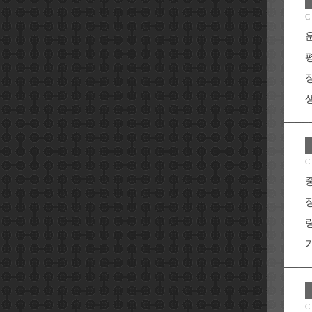
C
C
가
C