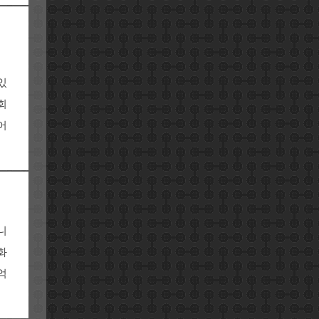
있
회
어
니
화
억