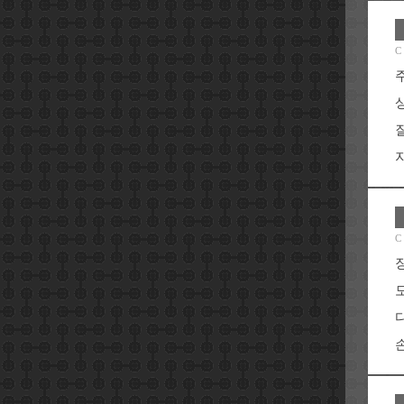
C
지
C
손