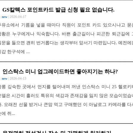
GS칼텍스 포인트카드 발급 신청 필요 없습니다.
 :
new
| 2026-04-17
주유소에서 기름을 넣을 때마다 직원이 포인트 카드 있으시냐고 묻
상황은 누구에게나 익숙합니다. 바쁜 출근길이나 피곤한 퇴근길에 
질문을 들으면 괜히 번거롭다는 생각부터 앞서기 마련입니다. 예전에
갑 한구석에 ...
인스탁스 미니 업그레이드하면 좋아지기는 하나?
 :
new
| 2026-04-13
장롱 깊숙한 곳에서 먼지를 털어내며 꺼낸 인스탁스 미니 25 헬로키
모델은 시간이 흘러도 특유의 색감과 존재감을 잃지 않은 모습이었습
다. 오래전 선물 받거나 큰맘 먹고 구매했던 이 아날로그 카메라를 다
에 쥐...