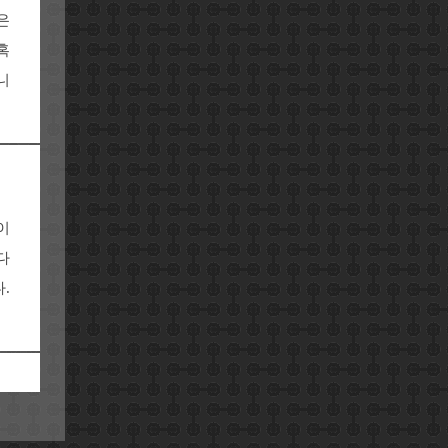
은
혹
니
이
다
.