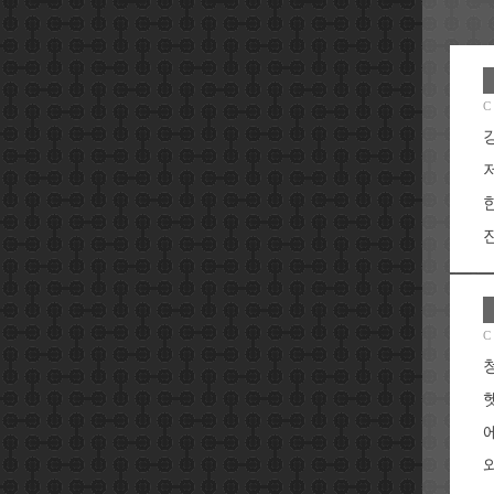
C
진
C
와