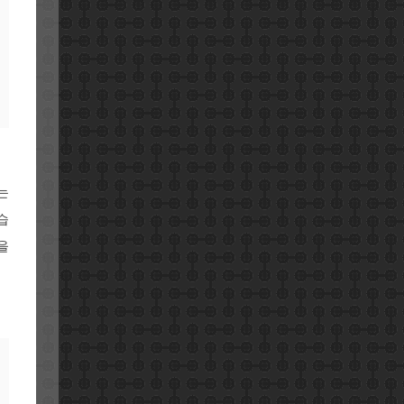
는
습
을