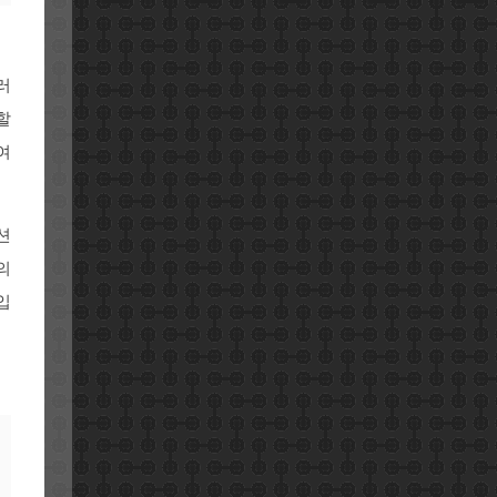
러
할
여
션
의
입