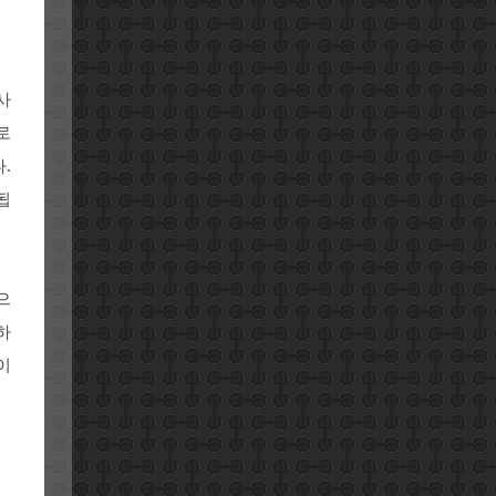
사
로
.
됩
으
하
이