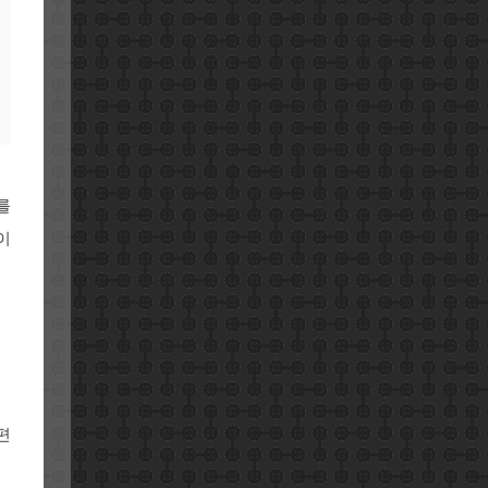
를
이
편