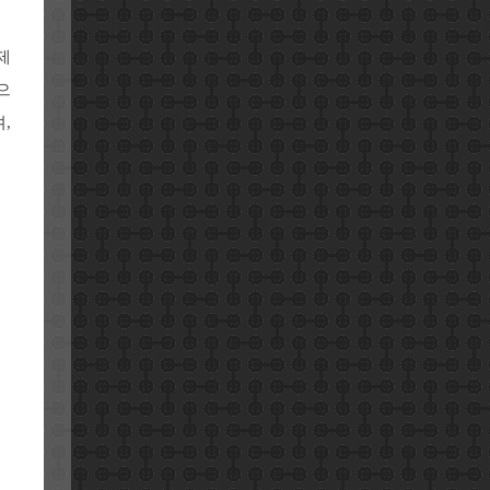
제
으
,