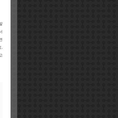
발
서
면
.
고