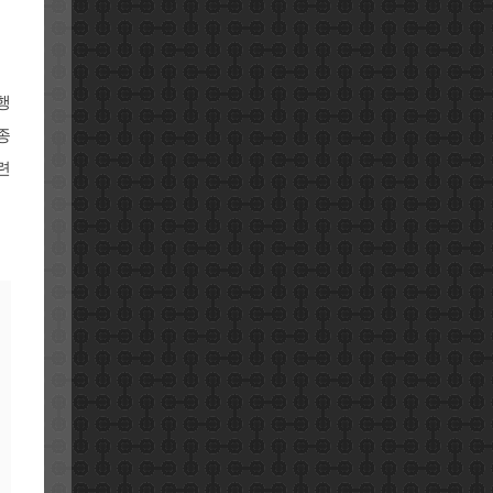
행
종
련