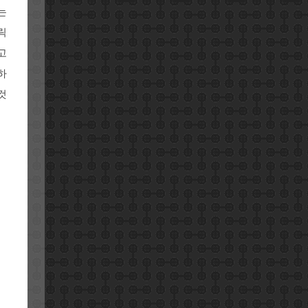
는
릭
고
하
것