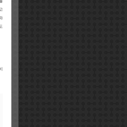
를
고
와
도
비