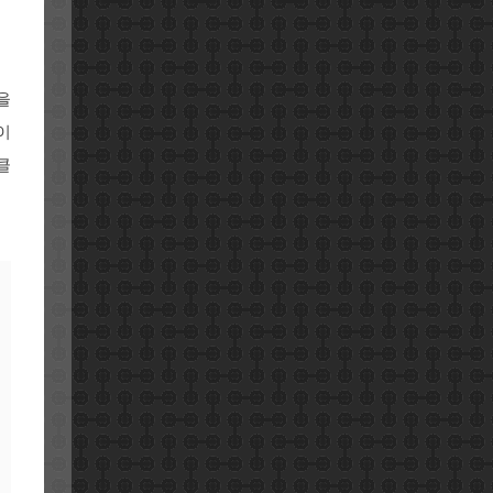
을
이
클