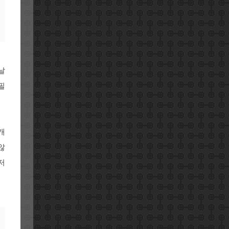
날
필
개
않
저