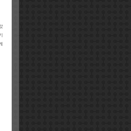
았
기
게