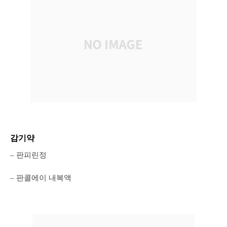
감기약
– 판피린정
– 판콜에이 내복액