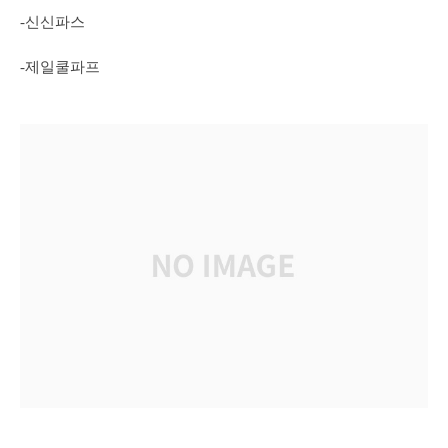
-신신파스
-제일쿨파프