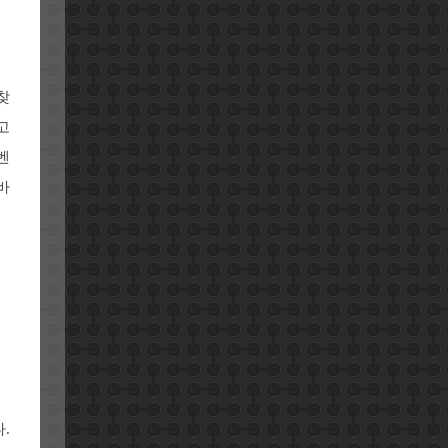
찾
고
벤
바
.