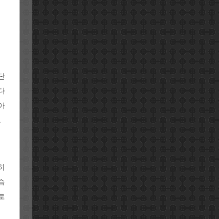
단
다
아
.
히
습
로