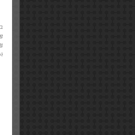
그
방
정
사