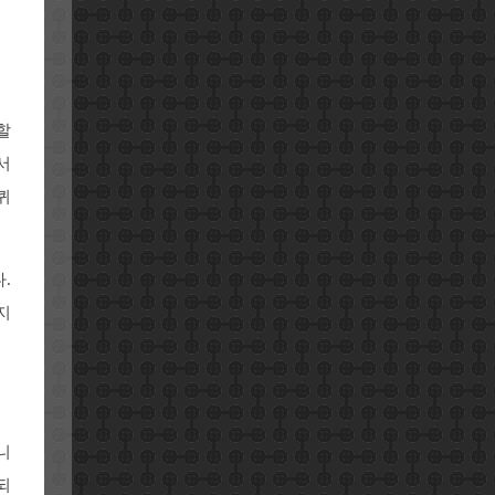
할
서
퀴
.
지
니
되