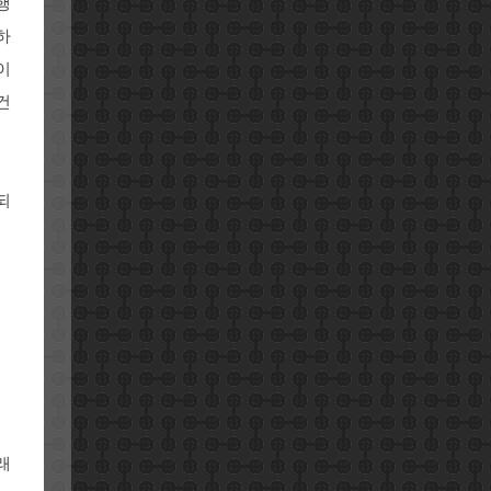
행
하
이
건
되
래