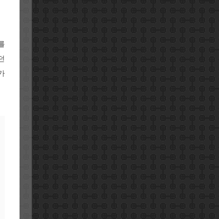
를
던
가