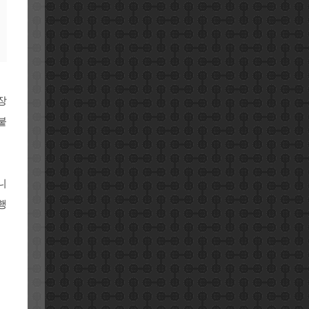
장
붙
니
행