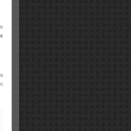
까
해
야
이