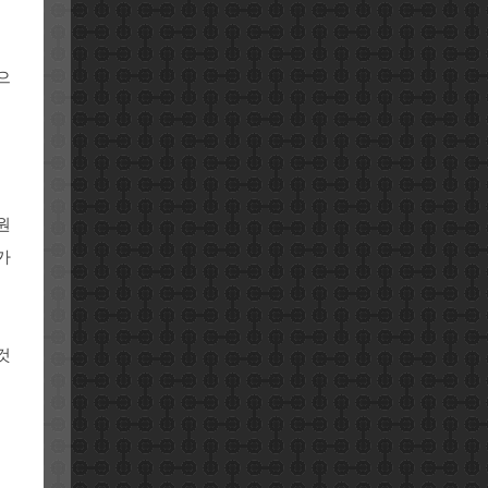
으
원
가
것