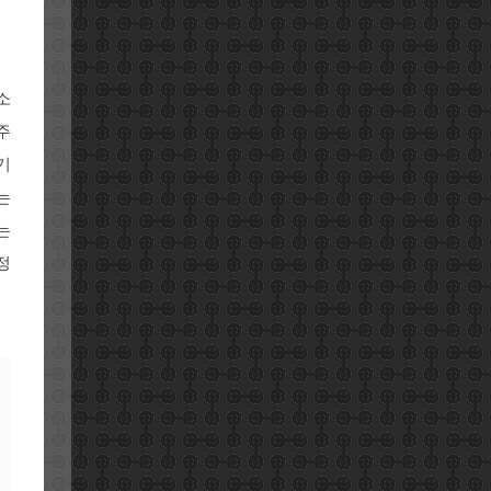
소
주
기
는
는
정