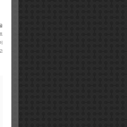
을
트
이
고