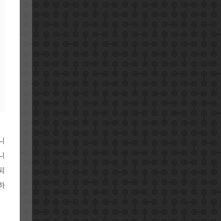
니
니
되
하