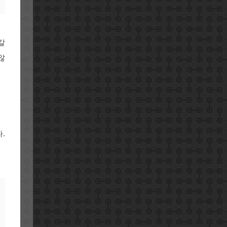
갈
않
.