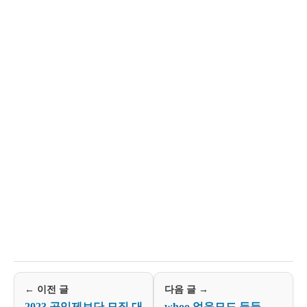
← 이전 글
다음 글 →
2023 공익제보단 모집 대
whoo 얼음모드 등등