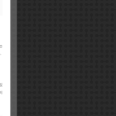
는
.
있
이