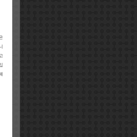
은
니
고
입
해