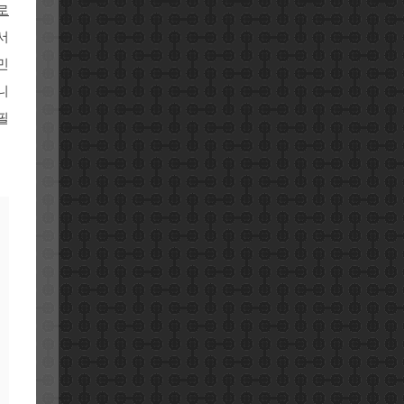
로
서
민
니
필