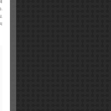
제
.
도
의