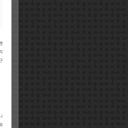
핸
직
근
니
워