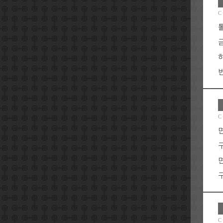
C
번
C
구
C