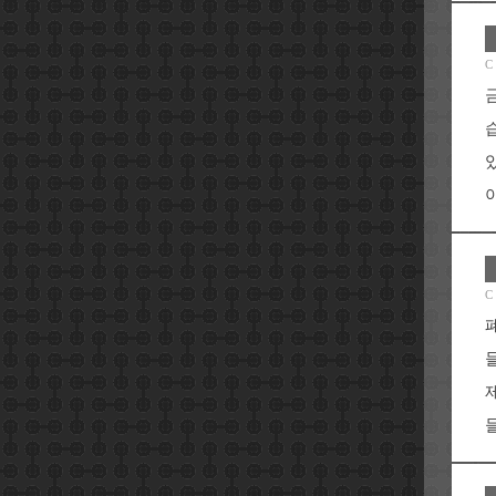
C
야
C
들