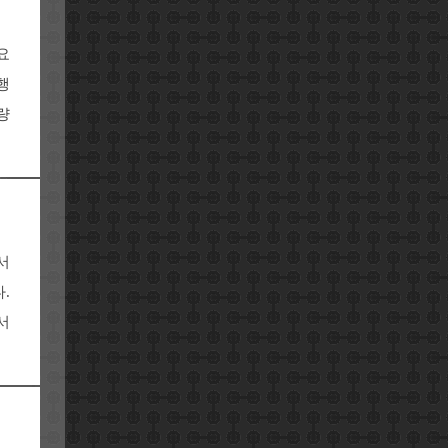
요
행
량
서
.
서