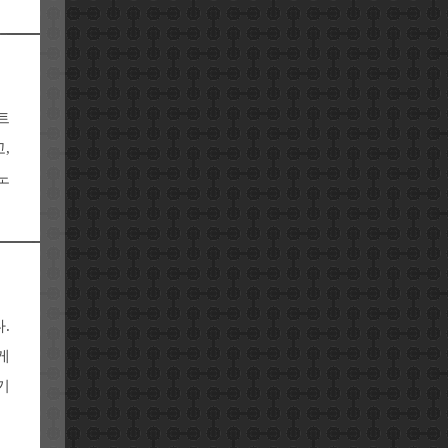
트
,
노
.
게
기