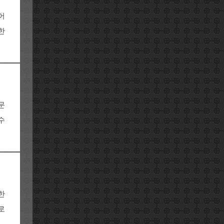
어
한
문
수
발한
로