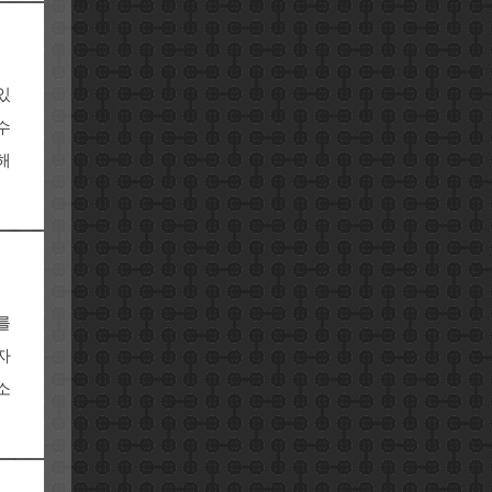
있
수
해
를
자
소