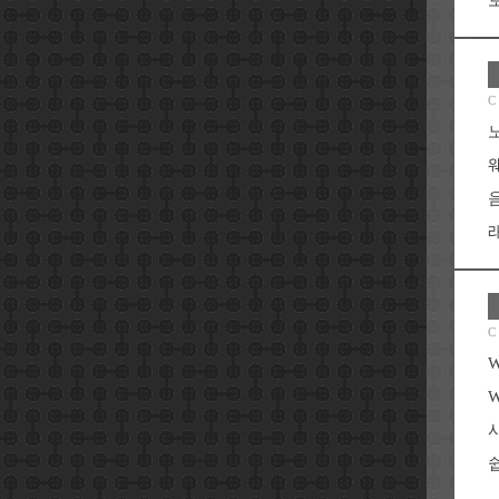
C
래
C
쉽